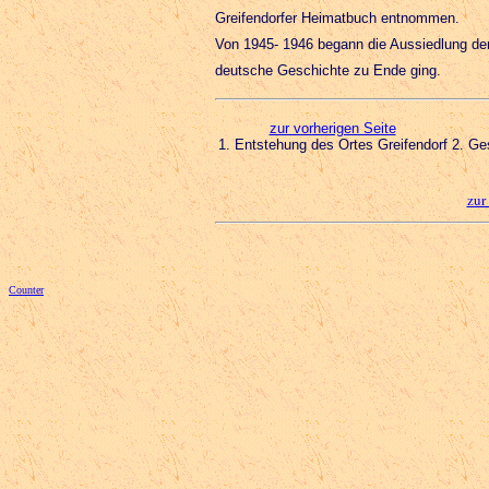
Greifendorfer Heimatbuch entnommen.
Von 1945- 1946 begann die Aussiedlung der
deutsche Geschichte zu Ende ging.
zur vorherigen Seite
1. Entstehung des Ortes Greifendorf
2. Ge
zur
Counter