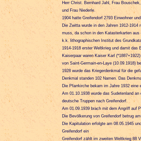
Herr Christ. Bernhard Jahl, Frau Bouschek
und Frau Niederle.
1904 hatte Greifendorf 2793 Einwohner un
Die Zwitta wurde in den Jahren 1912-1914 r
muss, da schon in den Katasterkarten au
k.k. lithographischen Institut des Grundkat
1914-1918 erster Weltkrieg und damit das 
Kaiserpaar waren Kaiser Karl (*1887+1922)
von Saint-Germain-en-Laye (10.09.1918) be
1928 wurde das Kriegerdenkmal für die gefa
Denkmal standen 102 Namen. Das Denkmal 
Die Pfarrkirche bekam im Jahre 1932 eine 
Am 01.10.1938 wurde das Sudetenland an
deutsche Truppen nach Greifendorf.
Am 01.09.1939 brach mit dem Angriff auf Po
Die Bevölkerung von Greifendorf betrug a
Die Kapitulation erfolgte am 08.05.1945 u
Greifendorf ein
Greifendorf zählt im zweiten Weltkrieg 88