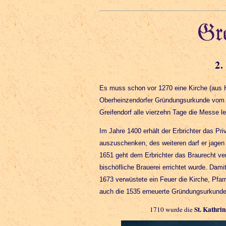
2.
Es muss schon vor 1270 eine Kirche (aus H
Oberheinzendorfer Gründungsurkunde vom 2
Greifendorf alle vierzehn Tage die Messe le
Im Jahre 1400 erhält der Erbrichter das Pri
auszuschenken, des weiteren darf er jagen
1651 geht dem Erbrichter das Braurecht ver
bischöfliche Brauerei errichtet wurde. Dami
1673 verwüstete ein Feuer die Kirche, Pfarr
auch die 1535 erneuerte Gründungsurkunde
St. Kathri
1710 wurde die