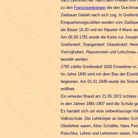
nach Leitomischel.
Nach dem Frieden von H
zu den
Franzosenkriegen
die den Durchmar
Zwittauer Gebiet nach sich zog. In Greif
Einquartierungszahlen wurden vom Zwittaue
ein Bauer 15-20 und ein Häusler 4 Mann a
Am 06.09.1781 wurde die Karte zur Josephin
Greifendorf, Stangendorf, Glaselsdorf, Her
Vierzighuben, Rausenstein und Lotschnau z
bestellt werden.
1793 zählte Greifendorf 1626 Einwohner in
Im Jahre 1845 wird mit dem Bau der Eisen
begonnen. Am 01.01.1849 wurde die Strecke
eröffnet.
Ein erneuter Brand am 21.05.1872 richtete
In den Jahren 1881-1907 wird die Schule g
Es handelt sich um eine siebenklassige Vo
Volksschule. Der Lehrkörper an beiden Sch
Oberlehrer waren, Alois Schaffer, Hans Pets
Klaschka, Lehrer und Lehrerinen waren, Fran